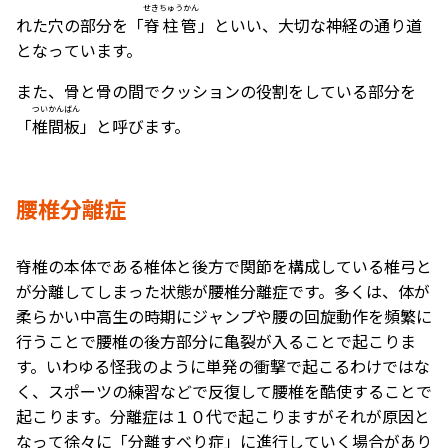
せきちゅうかん
れた穴の部分を「
脊柱管
」といい、大切な神経の通り道
となっています。
また、骨と骨の間でクッションの役割をしている部分を
ついかんばん
「
椎間板
」と呼びます。
腰椎分離症
脊椎の本体である椎体と後方で関節を構成している椎弓と
が分離してしまった状態が腰椎分離症です。多くは、体が
柔らかい中高生の時期にジャンプや腰の回旋動作を頻繁に
行うことで腰椎の後方部分に亀裂が入ることで起こりま
す。いわゆる怪我のように単発の衝撃で起こるわけではな
く、スポーツの練習などで反復して腰椎を酷使することで
起こります。分離症は１０代で起こりますがそれが原因と
なって徐々に「分離すべり症」に進行していく場合があり