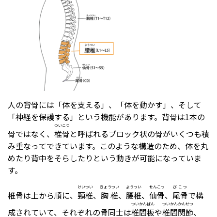
人の背骨には「体を支える」、「体を動かす」、そして
「神経を保護する」という機能があります。背骨は1本の
ついこつ
骨ではなく、
椎骨
と呼ばれるブロック状の骨がいくつも積
み重なってできています。このような構造のため、体を丸
めたり背中をそらしたりという動きが可能になっていま
す。
けいつい
きょうつい
ようつい
せんこつ
びこつ
椎骨は上から順に、
頸椎
、
胸椎
、
腰椎
、
仙骨
、
尾骨
で構
ついかんばん
ついかんかんせつ
成されていて、それぞれの骨同士は
椎間板
や
椎間関節
、