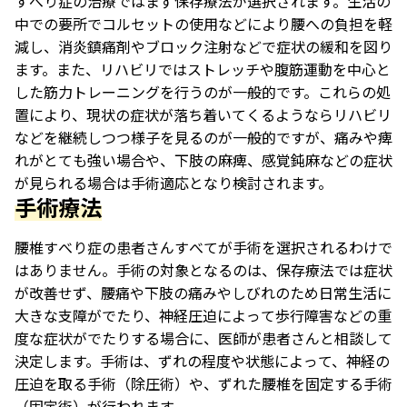
すべり症の治療ではまず保存療法が選択されます。生活の
中での要所でコルセットの使用などにより腰への負担を軽
減し、消炎鎮痛剤やブロック注射などで症状の緩和を図り
ます。また、リハビリではストレッチや腹筋運動を中心と
した筋力トレーニングを行うのが一般的です。これらの処
置により、現状の症状が落ち着いてくるようならリハビリ
などを継続しつつ様子を見るのが一般的ですが、痛みや痺
れがとても強い場合や、下肢の麻痺、感覚鈍麻などの症状
が見られる場合は手術適応となり検討されます。
手術療法
腰椎すべり症の患者さんすべてが手術を選択されるわけで
はありません。手術の対象となるのは、保存療法では症状
が改善せず、腰痛や下肢の痛みやしびれのため日常生活に
大きな支障がでたり、神経圧迫によって歩行障害などの重
度な症状がでたりする場合に、医師が患者さんと相談して
決定します。手術は、ずれの程度や状態によって、神経の
圧迫を取る手術（除圧術）や、ずれた腰椎を固定する手術
（固定術）が行われます。