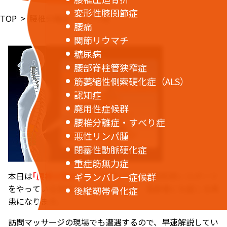
変形性膝関節症
TOP
腰椎分離症・すべり症
腰痛
関節リウマチ
糖尿病
腰部脊柱管狭窄症
筋萎縮性側索硬化症（ALS）
認知症
廃用性症候群
腰椎分離症・すべり症
悪性リンパ腫
閉塞性動脈硬化症
重症筋無力症
本日は
｢腰椎分離症・すべり症｣
です。比較的若いスポーツ
ギランバレー症候群
をやっている世代に多い疾患ですが、高齢者にも起こる疾
後縦靭帯骨化症
患になります。
訪問マッサージの現場でも遭遇するので、早速解説してい