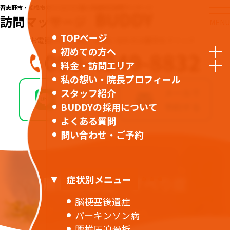
習志野市・船橋市のリハビリに強い本格的な訪問マッサージ
BUDDY
訪問マッサージ
MENU
TOPページ
お電話でのご予約・お問い合わせは番号をクリック
初めての方へ
090-4249-8832
料金・訪問エリア
私の想い・院長プロフィール
LINEで
メールで
スタッフ紹介
BUDDYの採用について
予約する
予約する
よくある質問
問い合わせ・ご予約
症状別メニュー
腰椎分離症・すべり症
脳梗塞後遺症
パーキンソン病
腰椎圧迫骨折