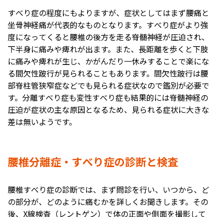
すべり症の程度にもよりますが、症状としてはまず腰痛と
坐骨神経痛が代表的なものとなります。すべり症がより強
度になってくると腰椎の後方を走る脊髄神経が圧迫され、
下半身に痛みや痺れが出ます。また、長距離を歩くと下肢
に痛みや痺れが生じ、かがんだり一休みすることで楽にな
る間欠性跛行が見られることもあります。間欠性跛行は腰
部脊柱管狭窄症などでも見られる症状なので鑑別が必要で
す。分離すべり症も変性すべり症も結果的には脊髄神経の
圧迫が症状の主な原因となるため、見られる症状に大きな
差は無いようです。
腰椎分離症・すべり症の診断と検査
腰椎すべり症の診断では、まず問診を行い、いつから、ど
の部分が、どのように痛むかを詳しくお聞きします。その
後、X線検査（レントゲン）で体の正面や側面を撮影して